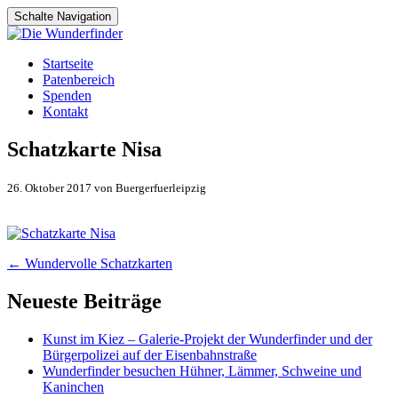
Schalte Navigation
Zum
Startseite
Inhalt
Patenbereich
springen
Spenden
Kontakt
Schatzkarte Nisa
26. Oktober 2017 von Buergerfuerleipzig
Artikel-
←
Wundervolle Schatzkarten
Navigation
Neueste Beiträge
Kunst im Kiez – Galerie-Projekt der Wunderfinder und der
Bürgerpolizei auf der Eisenbahnstraße
Wunderfinder besuchen Hühner, Lämmer, Schweine und
Kaninchen