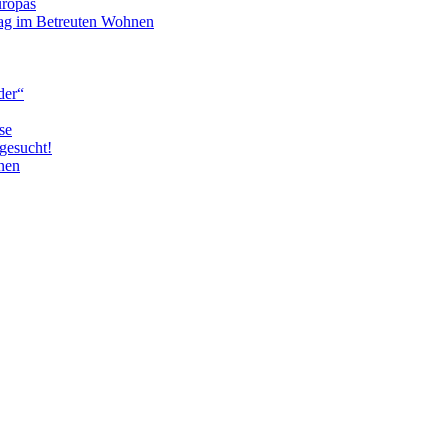
uropas
tag im Betreuten Wohnen
der“
se
gesucht!
nen