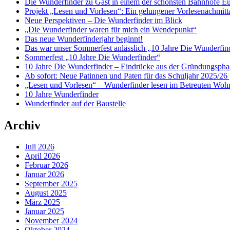
Die Wunderfinder zu Gast in einem der schönsten Bahnhöfe E
Projekt „Lesen und Vorlesen“: Ein gelungener Vorlesenachmit
Neue Perspektiven – Die Wunderfinder im Blick
„Die Wunderfinder waren für mich ein Wendepunkt“
Das neue Wunderfinderjahr beginnt!
Das war unser Sommerfest anlässlich „10 Jahre Die Wunderfin
Sommerfest „10 Jahre Die Wunderfinder“
10 Jahre Die Wunderfinder – Eindrücke aus der Gründungspha
Ab sofort: Neue Patinnen und Paten für das Schuljahr 2025/26 
„Lesen und Vorlesen“ – Wunderfinder lesen im Betreuten Woh
10 Jahre Wunderfinder
Wunderfinder auf der Baustelle
Archiv
Juli 2026
April 2026
Februar 2026
Januar 2026
September 2025
August 2025
März 2025
Januar 2025
November 2024
Oktober 2024