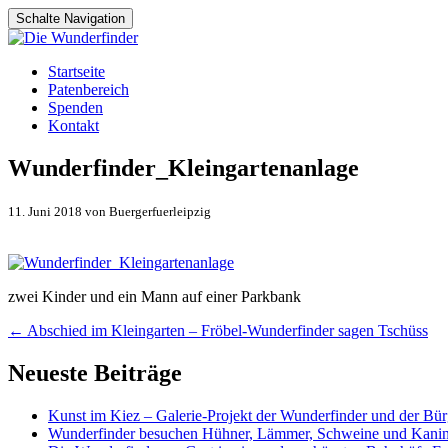
Schalte Navigation
Zum
Startseite
Inhalt
Patenbereich
springen
Spenden
Kontakt
Wunderfinder_Kleingartenanlage
11. Juni 2018 von Buergerfuerleipzig
zwei Kinder und ein Mann auf einer Parkbank
Artikel-
←
Abschied im Kleingarten – Fröbel-Wunderfinder sagen Tschüss
Navigation
Neueste Beiträge
Kunst im Kiez – Galerie-Projekt der Wunderfinder und der Bürg
Wunderfinder besuchen Hühner, Lämmer, Schweine und Kani