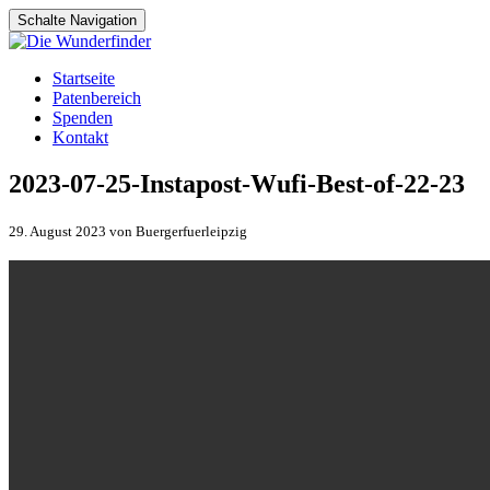
Schalte Navigation
Zum
Startseite
Inhalt
Patenbereich
springen
Spenden
Kontakt
2023-07-25-Instapost-Wufi-Best-of-22-23
29. August 2023 von Buergerfuerleipzig