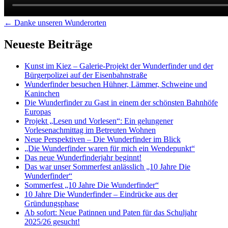
Artikel-
←
Danke unseren Wunderorten
Navigation
Neueste Beiträge
Kunst im Kiez – Galerie-Projekt der Wunderfinder und der
Bürgerpolizei auf der Eisenbahnstraße
Wunderfinder besuchen Hühner, Lämmer, Schweine und
Kaninchen
Die Wunderfinder zu Gast in einem der schönsten Bahnhöfe
Europas
Projekt „Lesen und Vorlesen“: Ein gelungener
Vorlesenachmittag im Betreuten Wohnen
Neue Perspektiven – Die Wunderfinder im Blick
„Die Wunderfinder waren für mich ein Wendepunkt“
Das neue Wunderfinderjahr beginnt!
Das war unser Sommerfest anlässlich „10 Jahre Die
Wunderfinder“
Sommerfest „10 Jahre Die Wunderfinder“
10 Jahre Die Wunderfinder – Eindrücke aus der
Gründungsphase
Ab sofort: Neue Patinnen und Paten für das Schuljahr
2025/26 gesucht!