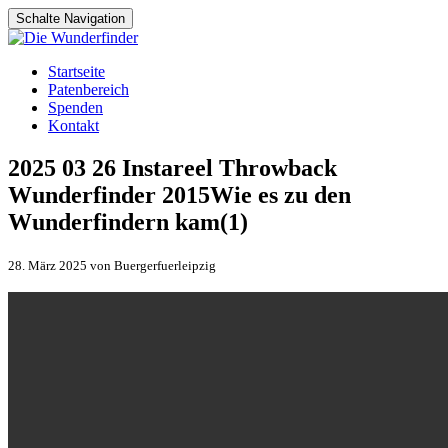
Schalte Navigation
Zum
Startseite
Inhalt
Patenbereich
springen
Spenden
Kontakt
2025 03 26 Instareel Throwback
Wunderfinder 2015Wie es zu den
Wunderfindern kam(1)
28. März 2025 von Buergerfuerleipzig